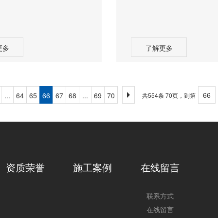
更多
了解更多
...
64
65
66
67
68
...
69
70
共554条 70页，到第
资质荣誉
施工案例
在线留言
联系方式
在线留言