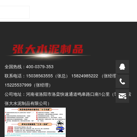
业生产的顺利进行，提高农作物的产
综合考虑。在实际工程中，我们应关
全中发挥更关键作用，实现"从田间到
凝土，从而提高管道的抗冲击性能。
量和质量。特别是在干旱和半干旱地
注新技术、新材料的发展动态，积极
餐桌"的全链条价值提升。
四、注重后期维护，延长使用寿命1.
区，灌溉渠道的建设对农业生产至关
采用先进、可靠的管道材料和施工技
定期检查：定期对钢筋混凝土水泥管
重要，水泥排水管的应用为这些地区
术，为工程的安全性和可靠性提供有
进行检查，及时发现并处理潜在的缺
的农业发展提供了有力保障。交通领
力保障。
陷和问题。例如，检查管道表面是否
域在交通领域中，水泥排水管被用于
有裂缝、脱落或腐蚀等现象，以及承
公路、铁路等交通设施的排水系统。
插口连接处是否紧密等。2.加强防
它们能够保证交通设施的正常运行，
护：在管道易受冲击的部位设置防护
提高交通的安全性和效率。特别是在
装置，如防撞垫、缓冲器等，以减少
雨季和洪水季节，排水系统的正常运
冲击力对管道的直接作用。同时，对
全国热线：400-0379-353
行对保障交通安全至关重要。综上所
管道表面进行涂层或镀层处理，提高
述，水泥排水管种类繁多，各具特
联系电话：15038563555（张总） 15824985222 （张经理）
其耐腐蚀性和耐久性。3.及时维修：
色，广泛应用于市政工程、水利工
15225537999（张经理）
一旦发现管道存在缺陷或损坏，应立
程、建筑工程、农业领域和交通领域
即进行维修或更换。避免小问题演变
公司地址：河南省洛阳市洛栾快速通道鸣皋路口南1公里（导航搜索
等。随着科技的不断发展和工程需求
为大问题，导致更严重的后果和更高
的不断提高，水泥排水管的应用场景
张大水泥制品有限公司）
的维护成本。结论与展望综上所述，
也将不断拓展和创新。因此，在选择
提高钢筋混凝土水泥管的抗冲击性需
和应用水泥排水管时，需要根据具体
要从材料选择、结构设计、施工技术
工程需求和条件进行综合考虑和选
及后期维护等多个方面入手。通过优
择。
化材料选择、加强结构设计、严格施