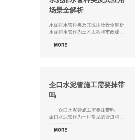
护条件有限等特点，这对水泥管的应
口水泥管的这种连接方式不仅简单快
场景全解析
用提出了差异化技术要求。水泥管厂
捷，而且具有较高的连接强度和良好
家河南张大水泥制品从灌溉系统架构
的密封性能。与传统的法兰连接或焊
出发，解析水泥管在不同应用场景中
接连接相比，承插口连接无需复杂的
水泥排水管种类及其应用场景全解析
的功能定位与技术适配路径。一、农
施工设备和工艺，大大降低了安装成
水泥排水管作为土木工程和市政建设
业灌溉系统架构中的水泥管应用分层
本和时间。同时，由于承插口之间通
中不可或缺的重要建材，其种类繁
1.1 骨干输水网络应用场景：水库至
常采用橡胶圈等弹性密封材料，因此
MORE
多，各具特色，广泛应用于各种工程
分灌区的长距离输水技术需求：高抗
具有更好的密封效果，能够有效防止
场景中。水泥管厂家河南张大水泥制
渗性（P10以上）、低糙率
流体泄漏，确保管道系统的正常运
品将对水泥排水管的种类及其应用场
（n≤0.014）、抗浮设计解决方案：
行。二、承插口水泥管的特殊要求尽
景进行全方面解析，以便更好地了解
预应力钢筒混凝土管（PCCP）+阴极
管承插口水泥管在结构设计和连接方
和应用这一关键建材。一、水泥排水
保护装置，某大型灌区工程实现年输
式上具有诸多优势，但在其生产和使
管的种类小口径水泥管小口径水泥管
企口水泥管施工需要抹带
水损耗率<8%1.2 田间配水系统应用
用过程中，仍需满足一系列特殊要
通常指直径在300mm以下的混凝土排
场景：支管到毛管的压力输水技术需
求，以确保其质量和性能符合工程需
吗
水管。这类管道因其尺寸小巧、成本
求：精准流量控制、抗泥沙磨损、快
求。1.材料要求：承插口水泥管需采
较低，被广泛应用于住宅小区、农村
速接头设计解决方案：离心成型钢筋
用优质的水泥和骨料等原材料进行生
等地的排水系统。它们能够有效地收
企口水泥管施工需要抹带吗
混凝土管+环氧树脂内衬，某滴灌工
产，以确保管道的强度和耐久性。同
集并排放生活污水和雨水，保持居住
企口水泥管作为一种常见的管道材
程实现流量偏差<5%1.3 排水工程配
时，对于承插口部分，还需采用特殊
环境的清洁与卫生。中口径水泥管中
料，在排水、排污等工程中发挥着重
套应用场景：盐碱地暗管排水技术需
的耐磨、耐腐蚀材料，以提高其使用
口径水泥管的直径介于300mm至
MORE
要作用。关于企口水泥管是否需要抹
求：高抗压强度（≥40MPa）、耐腐
寿命和密封性能。2.尺寸精度要求：
600mm之间，是城市排水、排污系统
带的问题，一直是工程领域关注的焦
蚀涂层、透水结构设计解决方案：玄
承插口水泥管的尺寸精度对其连接效