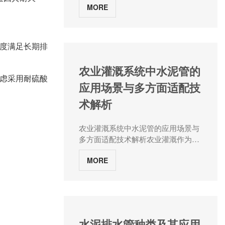
MORE
流体和支撑结构的材料，扮演着不可
或缺的角色。而在众多水泥管道类型
中，承插口水泥管因其独特的连接方
式和优越的性能，成为众多工程的首
度满足长期排
要选择。水泥管厂家河南张大水泥制
品将深入探讨承插口水泥管的定义、
农业灌溉系统中水泥管的
结构特点以及其在生产和使用过程中
虑采用耐硫酸
应用场景与多方面适配技
的特殊要求，以期为读者提供一个全
方面而深入的理解。一、承插口水泥
术解析
管的定义与结构特点承插口水泥管，
顾名思义，是一种在管壁一端或两端
农业灌溉系统中水泥管的应用场景与
设计有承口和插口的水泥管道。承
多方面适配技术解析农业灌溉作为水
口，即管道的接收端，通常具有扩大
资源效率高的利用关键环节，其输配
的内径和特定的形状，用于接纳另一
MORE
水系统的稳定性直接影响作物产量与
管道的插口；而插口，则是管道的插
水资源利用效率。水泥管作为传统输
入端，其外径略小于承口的内径，以
水构件，在农田灌溉网络中承担着主
便能够紧密地插入承口内。这种设计
干管网、分干管及田间毛管的多元角
使得相邻的两根水泥管道能够通过承
色。不同于城市给排水系统，农业灌
插口的配合，形成机械连接，从而确
溉场景具有环境复杂、荷载多变、维
保管道系统的稳定性和密封性。承插
水泥排水管种类及其应用