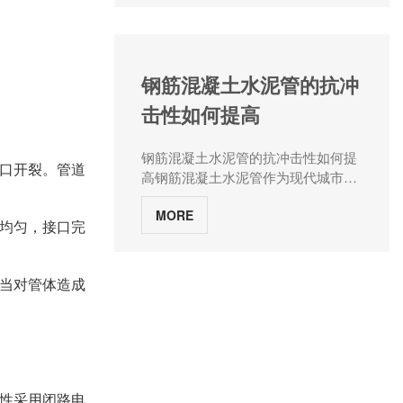
以及农田水利工程中的常用管材。这
点。企口水泥管厂家张大水泥制品将
武岩纤维增强混凝土管+土工布包
果和密封性能至关重要。因此，在生
类管道能够承受较大的水流量和压
从企口水泥管的特点、抹带的作用、
裹，某盐碱地改良工程排盐效率提升
产过程中，需严格控制管道的管径、
力，满足城市排水和农业灌溉的需
工程实践以及未来发展趋势等方面，
40%二、农业场景特殊需求的技术解
壁厚、长度等尺寸参数，确保其在允
求。同时，它们也常用于工业区排水
对这一问题进行深入探讨。 一、
构2.1 介质环境适配多离子水化学：
许的偏差范围内。此外，承插口的尺
钢筋混凝土水泥管的抗冲
管道，能够抵御工业废水中的化学物
企口水泥管的特点 企口水泥管是
针对高矿化度灌溉水，采用硅烷浸渍
寸和形状也需精确匹配，以确保连接
质侵蚀。大口径水泥管大口径水泥管
击性如何提高
一种具有特殊接口的水泥管道，其接
+纳米二氧化硅涂层，某实验显示抗
的紧密性和稳定性。3.物理性能要
指直径在600mm以上的混凝土排水
口采用企口形式，使得管道之间能够
侵蚀寿命延长3倍有机物质输送：配
求：承插口水泥管需具备一定的抗压
管，主要用于城市供水、排水、排污
紧密连接，形成良好的密封性能。企
备玻璃钢内衬层，解决有机肥液输送
钢筋混凝土水泥管的抗冲击性如何提
强度、抗渗性和弹性模量等物理性
等重大工程项目。这类管道具有出色
口开裂。管道
口水泥管具有较高的强度和耐久性，
中的微生物附着问题2.2 水力动态响
高钢筋混凝土水泥管作为现代城市给
能。抗压强度反映了管道承受外部压
的承压能力和耐腐蚀性能，能够承担
能够承受较大的内压和外压。此外，
应压力波动防护：在泵站出口设置波
排水、农田灌溉及工业输送等领域的
力的能力，是确保管道安全稳定运行
长距离、大流量的输水任务，为区域
企口水泥管还具有良好的抗渗性能，
纹补偿器+橡胶支座，某喷灌工程水
MORE
重要基础设施，其抗冲击性能的优劣
的关键；抗渗性则关系到管道的密封
性的水资源调配提供有力支持。在高
均匀，接口完
能够有效地防止污水和地下水的渗
锤压力峰值降低65%间歇运行适应：
直接关系到管道系统的安全性和稳定
性能，对于防止流体渗漏具有重要意
速公路排水系统中，大口径水泥管同
漏。 二、抹带的作用 抹带是
采用引气剂+收缩补偿混凝土，某旱
性。提高钢筋混凝土水泥管的抗冲击
义；而弹性模量则体现了管道材料的
样发挥着重要作用，有效排除道路积
指在管道接口处涂抹一层密封材料，
作区管道抗裂性提升70%2.3 农田作
性，不仅能够延长管道的使用寿命，
刚度，对于抵抗变形和保持形状稳定
水，提高行车安全性。承插口钢筋混
当对管体造成
以增强管道的密封性和防水性能。对
业适配机械化耕作防护：开发埋深
还能减少因冲击导致的维护成本和潜
具有重要作用。4.化学性能要求：由
凝土水泥管承插口钢筋混凝土水泥管
于某些类型的管道，如承插式管道，
1.2m+警示带+混凝土盖板复合结构，
在的环境风险。水泥管厂家河南张大
于承插口水泥管常用于输送各种流
是应用广泛的一种类型。其接口采用
抹带是必不可少的施工环节。然而，
某大型农场管道破损率下降85%农药
水泥制品将从材料选择、结构设计、
体，因此其化学性能也需满足一定要
橡胶圈密封，属于柔性连接，具有良
对于企口水泥管而言，其接口设计已
施肥兼容：预留注射式施肥接口+耐
施工技术及后期维护等方面，详细探
求。例如，需具有优异的耐腐蚀性，
好的抗震性能和密封性。这种管道特
经具有良好的密封性能，因此在一些
腐蚀阀门，实现水肥一体化精准控制
讨如何提高钢筋混凝土水泥管的抗冲
以抵抗化学物质的侵蚀；同时，还需
别适用于需要频繁拆卸和维修的场
情况下，抹带可能并不是必需
三、全生命周期技术经济优化3.1 模
击性。一、优化材料选择，增强管道
具有较低的吸水率和透气性，以防止
性采用闭路电
合，如城市排水管道系统。柔性企口