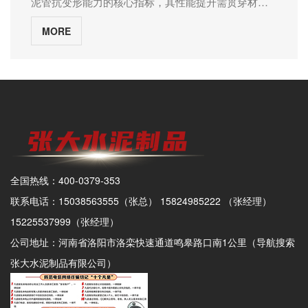
低工程造价约20%。对于槽底土基较好、基本无扰动
泥管抗变形能力的核心指标，其性能提升需贯穿材料
土水泥管的参数标准主要包括直径、壁厚、长度、内
城市主干排水系统中，钢承口水泥管因其高强度和大
软化且易排除积水的区域，可采用砾石砂基础；而对
研发、结构设计、生产制造、施工安装全链条。水泥
径斜率等。这些参数直接影响到水泥管的使用性能和
口径的特点，成为优选材料。其优异的排水能力和耐
槽底土基较差、地下水位较高的地方，则需采用井点
MORE
管厂家河南张大水泥制品从工程实践与技术创新维
寿命。例如，直径决定了管道的排水能力，壁厚决定
久性，确保了城市排水系统的效率高运行。（二）区
降水配合管道施工。这种差异化的基础处理方案体现
度，系统阐述七大技术路径，为管材性能升级提供可
了管道的抗压性能，而内径斜率则影响到管道的排水
域排水网络在区域排水网络中，钢承口水泥管同样发
了因地制宜的选型原则。04 不同工程场景的选型策略
落地的解决方案。一、材料体系的革新升级高强水泥
效率。 二、不同参数标准的实际应用 直径：
挥着重要作用。其良好的密封性能和高流速特性，使
在工业园区的雨污分流改造中，应对已实施雨污分流
基材应用选用P·II 52.5级硅酸盐水泥作为基材，其3天
混凝土水泥管的直径通常在200mm到1200mm之间。
得区域排水网络能够迅速排除积水，减少内涝的发
的区域，根据各厂区实际情况预留连接位置。对于合
抗压强度可达27MPa，28天强度稳定在60MPa以上。
不同直径的水泥管适用于不同的排水量需求。一般来
生。（三）雨水收集与排放在城市雨水收集与排放系
流制系统，经复核计算后，现有合流管在满足雨水排
通过掺入30% S95级矿渣粉，可提升后期强度并改善
说，直径较大的水泥管具有更大的排水能力，适用于
统中，钢承口水泥管也得到了广泛应用。其大口径设
放能力的前提下可作为雨水管，同时新增污水管。老
孔隙结构，使混凝土28天弹性模量提升至
大规模的排水系统。 壁厚：壁厚是混凝土水泥管
计能够有效收集和排放大量雨水，减轻城市排水系统
旧小区与城中村面临建筑杂乱、巷道狭窄、基础条件
3.5×10⁴MPa，为环刚度提供基础支撑。骨料级配优化
的重要参数，直接关系到管道的抗压性能和耐用性。
的压力。四、钢承口水泥管提升排水效率的实际案例
复杂等挑战。对于有条件的区域，应严格按照雨污分
设计构建"粗细骨料-微细粉"三级配体系：粗骨料（5-
根据不同的使用环境和排放负荷，可以选择不同壁厚
（一）某大型城市的排水改造项目在某大型城市的排
流系统进行改造，原合流管可作为雨水管，新建污水
20mm）：连续级配，空隙率控制在38%以内；细骨料
的水泥管。例如，在承受高压力的区域，选择壁厚的
水改造项目中，采用了钢承口水泥管替代传统的混凝
全国热线：400-0379-353
系统。而对于巷道过窄、改造难度大的区域，可考虑
（0-5mm）：细度模数2.8，含泥量≤0.5%；微细粉
水泥管能保证管道的稳定性和使用寿命。 长度：
土管。改造后，城市排水系统的排水能力显著提高，
在居民区总出口外设置截流井，截流生活污水排入污
（≤0.075mm）：掺入5%硅灰，填充毛细孔隙；纤维
混凝土水泥管的长度也是需要根据实际情况进行选择
联系电话：15038563555（张总） 15824985222 （张经理）
特别是在暴雨天气下，有效减少了内涝的发生。
水系统。在公共建设区，如文化教育、行政办公、交
增强技术引入采用钢纤维（长径比60）与聚丙烯纤维
的。较长的水泥管可以减少连接部分，提高管道的密
15225537999（张经理）
（二）某新兴城市的基础设施建设在某新兴城市的基
通运输等领域，重点应对区域红线内的雨污分流管网
（长12mm）复合增强：钢纤维体积掺量1.5%，抗弯
封性，但同时也需要考虑到运输和安装的便利
础设施建设中，钢承口水泥管被广泛应用于排水系统
公司地址：河南省洛阳市洛栾快速通道鸣皋路口南1公里（导航搜索
进行完善。可以将现有合流管改造为污水管，并与区
强度提升40%；聚丙烯纤维0.1%，抑制早期塑性收缩
性。 内径斜率：内径斜率是指管道内壁的倾斜
的各个环节。其优异的性能不仅提升了排水效率，还
外城市污水管网连接；同时新建雨水管道，将建筑物
裂缝；二、结构设计的创新突破异形截面优化开发椭
度，它直接影响到排水效率。内径斜率越大，排水速
张大水泥制品有限公司）
降低了后期维护成本，为城市的可持续发展提供了有
屋面雨水单独接入雨水系统。05 雨污分流中的特殊考
圆形、带肋等异形截面管材：椭圆形管：长轴/短轴比
度越快，但同时也需要考虑到管道的抗压性能和安装
力保障。五、结语钢承口水泥管以其优良的高强度、
量在雨污分流工程中，污水管道对防渗漏要求更高。
1.5，抗弯刚度提升30%；带肋管：肋高20mm，间距
的便利性。 三、混凝土水泥管在基础设施建设中
耐久性和密封性能，在提升城市排水效率方面发挥了
承插式钢筋混凝土管采用“O”型密封圈密封的柔性接
200mm，环刚度增加40%；预应力技术植入采用先张
的应用 市政排水工程：混凝土水泥管在市政排水