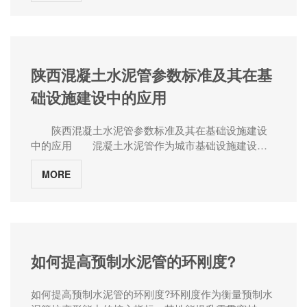
土水泥管的材料配比和生产工艺进行调整和优化。
口水泥管作为一种新型的管道材料，因其优良的性能
接口三种。柔性接口，特别是橡胶圈密封的承插式接
和广泛的应用前景，逐渐在城市排水系统中占据重要
口和企口接口，因其优良的密封性能和适应地基变形
地位。水泥管厂家河南张大水泥制品将探讨钢承口水
的能力，已成为当前工程的选择。柔性接口允许管道
泥管如何提升城市排水效率，并分析其在实际应用中
在接口部位发生微量转角或水平位移，能有效适应基
的优势。二、钢承口水泥管的特性（一）高强度与耐
底的不均匀沉降，这对于软土地区或地震活动区域尤
陕西混凝土水泥管参数标准及其在基
久性钢承口水泥管采用钢筋混凝土制成，管口处配有
为重要。02 管道荷载与强度等级钢筋混凝土管的承载
础设施建设中的应用
钢制承口，这种结构不仅增强了管道的整体强度，还
能力根据其外压荷载分为Ⅰ、Ⅱ、Ⅲ三个等级，选用时需
提高了接口的密封性和耐久性。其优异的耐久性使得
根据覆土厚度和地面荷载确定。工程经验表明，覆土
管道能够在各种恶劣环境中长期稳定运行，减少了维
厚度大于4.5米时宜选用Ⅲ级管，小于或等于4.5米时可
陕西混凝土水泥管参数标准及其在基础设施建设
护和更换的频率。（二）良好的密封性能钢承口水泥
选用Ⅱ级管。值得注意的是，管顶覆土厚度不应小于0.7
中的应用 混凝土水泥管作为城市基础设施建设中
管的钢制承口设计确保了管道连接处的密封性，防止
米，以确保管道安全。混凝土强度等级是另一个关键
的重要组成部分，广泛应用于排水、污水处理、灌溉
水和其他液体的渗透。这对于排水系统尤为重要，可
指标。根据相关规范，开槽施工的钢筋混凝土排水管
MORE
等领域。其可靠的构造和持久的性能使其成为保证基
以有效避免污水泄漏和地下水污染。（三）大口径与
混凝土强度等级不应低于C30，顶进施工的管道则不应
础设施稳定和效率高的运行关键因素。陕西混凝土水
高流速钢承口水泥管具有较大的口径，能够提供更高
低于C40。这些基本参数直接关系到管道的结构安全和
泥管厂家在本文将深入探讨混凝土水泥管的关键参数
的排水能力。其光滑的内壁设计也减少了水流阻力，
使用寿命。03 基础类型与施工工艺管道基础的选择与
标准及其在各个领域的应用，为相关从业人员提供有
提高了排水效率，确保在暴雨等极端天气条件下，城
管口形式及接口类型紧密相关。刚性接口通常需要混
用的参考。 一、混凝土水泥管的基本参数标
市排水系统仍能正常运作。（四）适应性强钢承口水
凝土基础，而柔性接口则可以搭配砂石基础使用。砂
准 混凝土水泥管主要由水泥、砂、碎石和纤维等
如何提高预制水泥管的环刚度?
泥管可根据不同的工程需求进行定制，满足各种口
石基础的应用可显著提高施工效率。研究表明，采用
材料组成，其制造过程包括模具制作、配料、搅拌、
径、长度和形状的要求。此外，它还具有良好的适应
砂基础铺设承插式钢筋混凝土管比传统混凝土基础铺
成型、养护等步骤。根据不同的生产工艺和材料配
性和可扩展性，便于后期维护和升级。三、钢承口水
设平口管可缩短工期约55%，减少人工投入约50%，降
如何提高预制水泥管的环刚度?环刚度作为衡量预制水
比，可以生产出不同规格和性能的水泥管。 混凝
泥管在城市排水系统中的应用（一）主干排水管道在