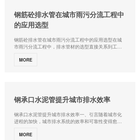
搅拌机中进行混合。混合的时间和速度需根据具体配
方和生产要求进行调整，以确保混合均匀。 3.模具
钢筋砼排水管在城市雨污分流工程中
制作：选择合适尺寸和形状的模具，并按照设计要求
的应用选型
进行制作。模具通常采用钢制或玻璃纤维增强塑料制
成，具有耐用、易于脱模等特点。 4.浇注成型：将
混合好的混凝土倒入模具中，通过震动或振动等方式
钢筋砼排水管在城市雨污分流工程中的应用选型在城
排除气泡并使混凝土紧密填充模具。同时，使用压力
市雨污分流工程中，排水管材的选型直接关系到工程
和振动可以提高混凝土的密实度和均匀性。 5.养护
的质量、耐久性与综合效益。钢筋混凝土排水管作为
和固化：混凝土倒入模具后，需要进行一定时间的养
MORE
传统且广泛应用的管材，在雨污分流这一系统性工程
护和固化。养护通常包括湿养护和保持适当的温度，
中，其选型需综合考虑管道性能、工程条件、施工工
以促进混凝土的硬化和强度发展。 6.脱模和修整：
艺及全生命周期成本等多重因素。科学选型不仅关乎
经过充分固化后，可以将混凝土管从模具中取出。然
工程本身的可靠性与耐久性，更直接影响城市水环境
后对外观进行修整和清理，确保管体表面平整光
的治理成效与内涝防治能力。面对不同管材、不同接
滑。 7.检验和质量控制：对生产出的混凝土水泥管
口形式、不同基础类型的多样化选择，掌握钢筋砼排
钢承口水泥管提升城市排水效率
进行检验和测试，包括尺寸、强度和抗压等性能指标
水管的选型要点至关重要。01 管材类型与接口形式钢
的评估。根据国家标准和产品规范要求，进行质量控
筋混凝土管根据管口形式主要分为平口管、企口管和
制，并确保产品符合相关标准和要求。 总的来
钢承口水泥管提升城市排水效率一、引言随着城市化
承插口管。管口形式的不同，决定了接口方法及其性
说，混凝土水泥管的制造过程需要严格遵循相关技术
进程的加快，城市排水系统的效率和可靠性变得愈发
能特点的差异。平口管和企口管常见于雨水工程，而
要求和标准，以确保产品的质量和可靠性。在实际生
重要。城市排水系统不仅关系到城市的正常运行，还
承插口管由于其优异的密封性能，多在污水工程中采
产中，还需要根据不同的工程需求和使用环境对混凝
MORE
直接影响到居民的生活质量和城市的生态环境。钢承
用。管道接口一般分为柔性接口、刚性接口和半柔性