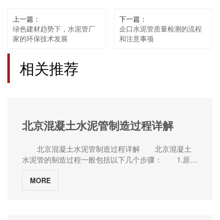
上一篇：
下一篇：
绿色建材趋势下，水泥管厂
企口水泥管质量检测的流程
家的环保技术发展
和注意事项
相关推荐
北京混凝土水泥管制造过程详解
北京混凝土水泥管制造过程详解 北京混凝土
水泥管的制造过程一般包括以下几个步骤： 1.原材
料准备：常用的混凝土水泥管原材料主要包括水泥、
MORE
骨料、砂和水。这些原材料需要根据配比比例进行准
确的称量和储存。其中水泥是混凝土的粘结剂，骨料
和砂则用于增加混凝土的强度和稳定性。 2.混合物
配制：将准备好的原材料按照一定的比例放入混凝土