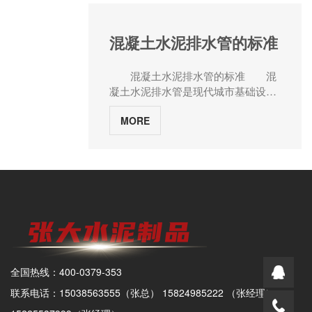
3.浇注混凝土：将混凝土倒入制好的
距不超过30米，且需设置在稳固、不
到了有效改善，排水效率大幅提高，
模具内，用锤子轻敲模具以排除孔隙
易被碰撞的位置。沟槽开挖至设计标
有效减少了城市内涝的发生。农田灌
和气泡，以保证混凝土质量。 4.
高前10厘米时，预留基底土层，由人
溉系统中的水泥管应用除了在城市排
混凝土水泥排水管的标准
固化和养护：将已经浇注好混凝土的
工清槽并修整槽底，确保基底平整、
水系统中的应用，水泥管在农田灌溉
模具放置在通风、干燥的地方进行固
无扰动。2. 基底处理与承载力验证基
系统中也发挥着重要作用。在某大型
混凝土水泥排水管的标准 混
化和养护，一般需要约28天。 5.
底需分层夯实至压实度≥90%，若遇
农田灌溉项目中，水泥管被用作输水
凝土水泥排水管是现代城市基础设施
脱模：固化完成后，拆掉模具，取出
软弱土层（如淤泥、腐殖土），需采
管道，将水源效率高的输送到农田，
建设中的重要组成部分，其质量和标
混凝土管道。 6.修整：修整混凝
用砂砾石换填处理，换填深度根据触
满足了农作物的生长需求。水泥管的
MORE
准直接关系到城市排水系统的正常运
土管道。修整工具可包括铲子、锤
探试验结果确定，宽度为基础宽度加
坚固性和耐久性使得其能够在恶劣的
行和城市的防洪能力。水泥管厂家河
子、磨头等。 7.清洗：对修整好
两侧各0.5米。换填材料需分层填筑，
户外环境中长期使用，确保了灌溉系
南张大水泥制品将详细介绍混凝土水
的水泥管进行清洗，去除灰尘和杂
每层厚度不超过200毫米，并用环刀
统的稳定运行。城市污水处理系统中
泥排水管的标准，包括材料要求、设
质。 8.检测：进行水泥管的强
法或灌砂法检测压实度。基底承载力
的水泥排污井管在城市污水处理系统
计要求、生产工艺等方面，以帮助读
度、密实性等质量检测。 9.包装
需满足设计要求，一般混凝土基础承
中，水泥排污井管是不可或缺的一部
者更好地了解这一领域。 一、材
和运输：对合格的水泥管进行包装和
载力≥0.15MPa，砂石基础承载力
分。它们的主要作用是收集和存放污
料要求 混凝土水泥排水管的主要
运输到使用现场。 注意事
≥0.1MPa。3. 管道运输与吊装规范待
水，并进行初步处理。在某城市的污
材料是混凝土和水泥。为了确保排水
项： 1.在制作混凝土时，应按照
运管节需具备质量合格证明文件，管
水处理项目中，采用了圆形水泥排污
管的强度和耐久性，需要选择高质量
比例确保原材料的正确搭配，并注意
径允许偏差±5毫米，长度允许偏差
井管，这些管道具有良好的密封性和
的水泥和混凝土。同时，还需要对原
清水的控制。 2.模具必须制作平
±10毫米。运输时采用专用吊具，严
抗腐蚀性，能够确保污水在输送过程
全国热线：400-0379-353
材料进行严格的质量控制，确保其符
整，以保证混凝土管道表面光滑、无
禁钢丝绳直接套管起吊，防止管节滚
中的稳定性和安全性。通过污水进出
合相关标准和规范。 二、设计要
毛刺并符合要求的尺寸。 3.在混
联系电话：15038563555（张总） 15824985222 （张经理）
动碰撞。吊装过程需平稳，避免碰撞
口连接到污水处理工厂，这些水泥排
求 混凝土水泥排水管的设计需要
凝土未完全固化之前，模具不能拆
损伤管道，管节就位后需人工校正中
污井管为城市的污水处理提供了有力