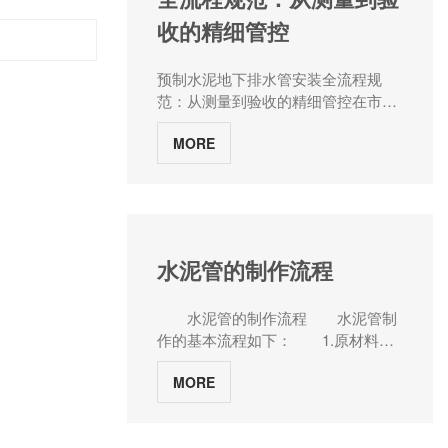
凝固后，使用起重设备或其他工具将
技术特点与应用优势。一、水泥管在
收的精细管控
管芯缓慢抽离出模具，同时保持水泥
城市排水系统中的基本作用水泥管在
管的形状。 d.随着混凝土进一步
城市排水系统中主要承担雨水排放和
凝固，终可拆除模具，得到成型的混
预制水泥地下排水管安装全流程规
生活污水输送的任务。其较大的管径
凝土水泥管。 无论采用哪种成型
范：从测量到验收的精细管控在市政
和良好的密封性，确保了大量的水流
方法，关键是确保混凝土在成型过程
排水系统建设中，预制水泥排水管因
能够顺畅通过，避免了城市内涝的发
中充分振实和凝固，以获得结构强度
MORE
其抗压强度高、耐久性强、施工便捷
生。特别是在暴雨天气下，水泥管能
和耐久性。此外，根据不同的需求，
等特性，成为分流雨水与污水的核心
够迅速将雨水导入河道或污水处理
还可以对混凝土水泥管进行后续的处
载体。其安装质量直接影响管网系统
厂，保障了城市的正常运行。同时，
理和精加工，如防水涂层、外表面光
的排水效率与使用寿命。水泥管厂家
水泥管的内壁相对光滑，水流阻力较
滑等。
河南张大水泥制品从施工准备、管道
小，提高了排水效率，减少了维护成
安装、接口处理到验收标准，系统梳
本和排水不畅带来的风险。二、应用
水泥管的制作流程
理预制水泥排水管安装的关键技术规
案例分析某城市暴雨应对排水工程在
范，为工程实践提供参考。一、施工
某城市，为了应对频繁发生的暴雨天
水泥管的制作流程 水泥管制
准备：精准测量与基底处理1. 测量放
气，市政府决定对排水系统进行升级
作的基本流程如下： 1.原材料准
线与高程控制施工前需依据设计图纸
改造。该工程采用了大量的水泥管作
备：水泥、沙子、石子等原材料被混
建立中线控制点，包括起点、终点、
为排水管道，这些水泥管具有优良的
MORE
合在一起，与适量的清水拌和成混凝
平面折点及纵向折点，并在沟槽外设
耐腐蚀性和抗压性能，能够承受地下
土状。 2.制模：根据所需管径和
置方向控制桩。采用全站仪放出管
环境的复杂变化。通过合理的管道布
长度，制作木制或钢制的模具。
线，水准仪测量高程，临时水准点间
局和连接方式，该城市的排水系统得