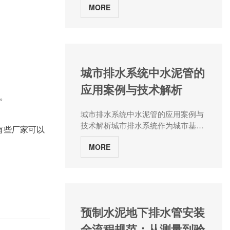
MORE
式： 1.旋压成型法：该方法通常
适用于直径较大的混凝土水泥管，一
般在300毫米以上。具体工艺步骤如
下： a.首先，制作一个金属模
具，模具的内壁为水泥管的外形和尺
寸。 b.将混凝土料倒入模具，并
城市排水系统中水泥管的
使用旋转压实机进行振捣和震动，以
应用案例与技术解析
确保混凝土密实均匀。 c.同时，
。
模具会进行旋转运动，使混凝土呈现
出圆筒形状。 d.待混凝土充分凝
城市排水系统中水泥管的应用案例与
固后，即可拆除模具，得到成型的混
技术解析城市排水系统作为城市基础
有些厂家可以
凝土水泥管。 2.管芯抽拉法：这
设施的重要组成部分，承担着雨水、
种方法适用于较小直径的混凝土水泥
MORE
生活污水及工业废水等废水的收集、
管，一般在100毫米到300毫米之间。
输送和处理任务。其中，水泥管作为
具体工艺步骤如下： a.制作一个
排水系统的关键组成部分，以其良好
金属模具，模具内部装有管芯，管芯
的密封性、高强度和耐久性，在保障
的尺寸和形状与所需的水泥管相匹
城市排水顺畅、防止内涝等方面发挥
配。 b.混凝土料被倒入模具中，
着不可替代的作用。水泥管厂家河南
预制水泥地下排水管安装
并在模具内进行振捣和震动，以使混
张大水泥制品将通过具体的应用案
凝土均匀密实。 c.待混凝土开始
全流程规范：从测量到验
例，解析水泥管在城市排水系统中的